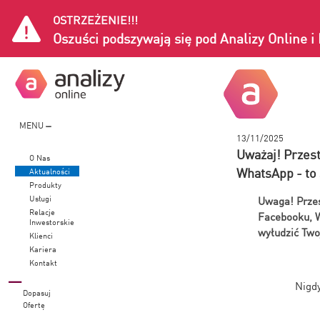
OSTRZEŻENIE!!!
Oszuści podszywają się pod Analizy Online 
MENU
13/11/2025
Uważaj! Przest
O Nas
WhatsApp - t
Aktualności
Produkty
Usługi
Uwaga! Przes
Relacje
Facebooku, W
Inwestorskie
wyłudzić Two
Klienci
Kariera
Kontakt
Nigdy
Dopasuj
Ofertę