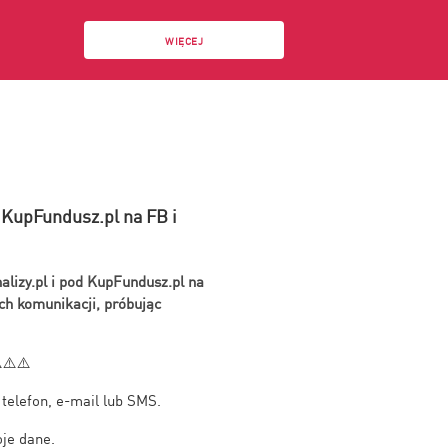
WIĘCEJ
i KupFundusz.pl na FB i
alizy.pl i pod KupFundusz.pl na
h komunikacji, próbując
️⚠️⚠️
 telefon, e-mail lub SMS.
oje dane.