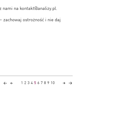
z nami na kontakt@analizy.pl.
— zachowaj ostrożność i nie daj
1
2
3
4
5
6
7
8
9
10