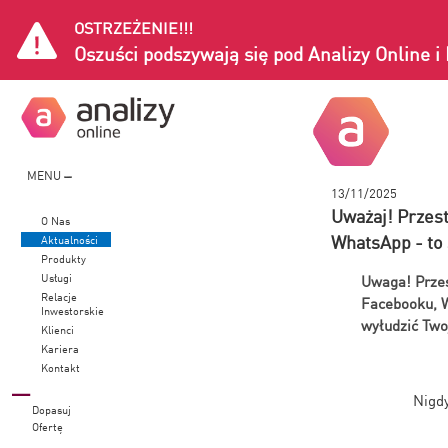
OSTRZEŻENIE!!!
Oszuści podszywają się pod Analizy Online 
MENU
13/11/2025
Uważaj! Przest
O Nas
WhatsApp - t
Aktualności
Produkty
Usługi
Uwaga! Przes
Relacje
Facebooku, W
Inwestorskie
wyłudzić Two
Klienci
Kariera
Kontakt
Nigdy
Dopasuj
Ofertę