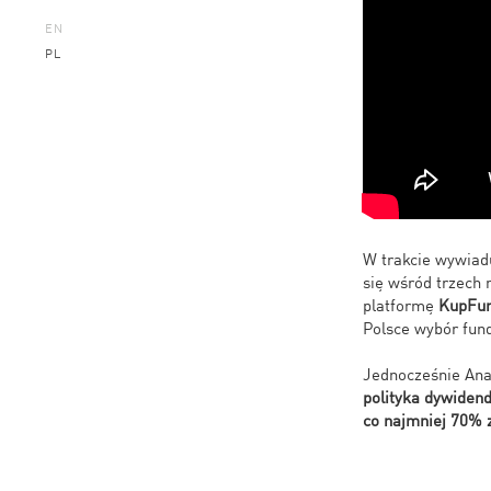
EN
PL
W trakcie wywiad
się wśród trzech 
platformę
KupFun
Polsce wybór fun
Jednocześnie Ana
polityka dywiden
co najmniej 70% 