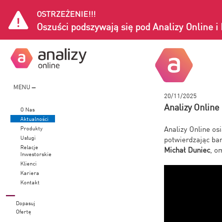
OSTRZEŻENIE!!!
Oszuści podszywają się pod Analizy Online 
MENU
20/11/2025
Analizy Online
O Nas
Aktualności
Analizy Online os
Produkty
Usługi
potwierdzając ba
Relacje
Michał Duniec
, o
Inwestorskie
Klienci
Kariera
Kontakt
Dopasuj
Ofertę