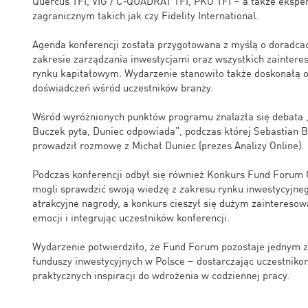
Quercus TFI, VIG / C‑QUADRAT TFI, PKO TFI – a także eksp
zagranicznym takich jak czy Fidelity International.
Agenda konferencji została przygotowana z myślą o doradcac
zakresie zarządzania inwestycjami oraz wszystkich zainter
rynku kapitałowym. Wydarzenie stanowiło także doskonałą 
doświadczeń wśród uczestników branży.
Wśród wyróżnionych punktów programu znalazła się debata „„
Buczek pyta, Duniec odpowiada”, podczas której Sebastian B
prowadził rozmowę z Michał Duniec (prezes Analizy Online).
Podczas konferencji odbył się również Konkurs Fund Forum 
mogli sprawdzić swoją wiedzę z zakresu rynku inwestycyjneg
atrakcyjne nagrody, a konkurs cieszył się dużym zaintereso
emocji i integrując uczestników konferencji.
Wydarzenie potwierdziło, że Fund Forum pozostaje jednym z
funduszy inwestycyjnych w Polsce – dostarczając uczestniko
praktycznych inspiracji do wdrożenia w codziennej pracy.