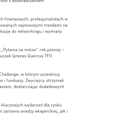
ertów z doświadczeniem
h finansowych, profesjonalistach w
esowanych najnowszymi trendami na
okazję do networkingu i wymiany
Pytania za milion” rok później –
uczek (prezes Quercus TFI)
Challenge, w którym uczestnicy
o i funduszy. Zwycięzcy otrzymali
waniem, dostarczając dodatkowych
 kluczowych wydarzeń dla rynku
m zarówno wiedzy eksperckiej, jak i