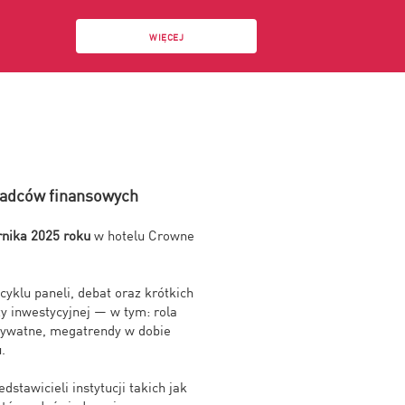
WIĘCEJ
radców finansowych
rnika 2025 roku
w hotelu
Crowne
cyklu paneli, debat oraz krótkich
y inwestycyjnej — w tym: rola
rywatne, megatrendy w dobie
.
tawicieli instytucji takich jak