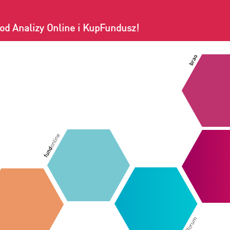
od Analizy Online i KupFundusz!